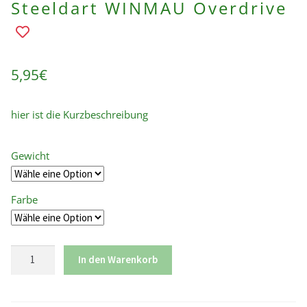
Steeldart WINMAU Overdrive
Add
to
wishlist
5,95
€
hier ist die Kurzbeschreibung
Gewicht
Farbe
Steeldart
In den Warenkorb
WINMAU
Overdrive
Menge